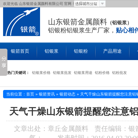
欢迎光临 山东银箭金属颜料有限公司 官网！
山东银箭金属颜料
（铝银浆）
铝银粉铝银浆生产厂家，
贴心相伴
银箭首页
铝银浆
铝银粉
产品用途
联系银箭
热门关键词：
铝银浆价格
铝银浆批发
铝银浆用途
铝粉价格
铝粉批发
当前位置：
首页
»
银箭资讯
»
银箭动态
»
天气干燥山东银箭提醒您注意铝
天气干燥山东银箭提醒您注意
文章出处：
章丘金属颜料
责任编辑：
银