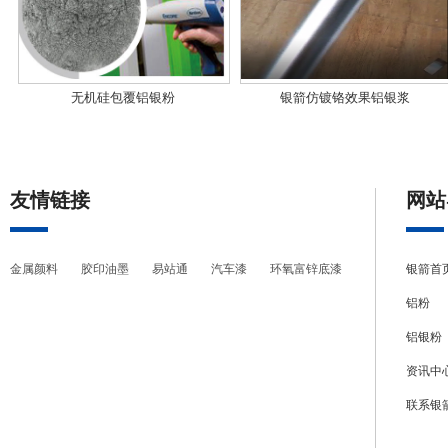
无机硅包覆铝银粉
银箭仿镀铬效果铝银浆
友情链接
网站
金属颜料
胶印油墨
易站通
汽车漆
环氧富锌底漆
银箭首
铝粉
铝银粉
资讯中
联系银