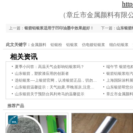
htt
（章丘市金属颜料有限
上一篇：
银箭铝银浆适用于凹印油墨中效果超好！
下一篇：
山东银箭
此文关键字：
金属颜料
铝银粉
铝银浆
仿电镀铝银浆
细白铝银浆
相关资讯
夏季小问答：高温天气会影响铝银浆吗？
端午节 银箭包
山东银箭，塑胶漆应用的创新者
银箭铝银浆给
选铝银浆----上银箭官网，认准银箭正品，切勿上当
山东银箭温馨提示：天气始肃,早晚渐凉,注意早晚添衣
山东银箭关于预防台风利奇马的温馨提示
推荐产品