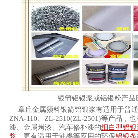
银箭铝银浆或铝银粉产品
章丘金属颜料银箭铝银浆有适用于普
ZNA-110、ZL-2510(ZL-2501)等
漆、金属烤漆、汽车修补漆的
细白型铝银
浆
，更有适用于油墨等应用的环保
铝银条