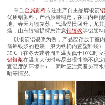
气：
-
发表时间：2016-04-02 20:
章丘
金属颜料
专注生产自主品牌银箭
优质铝颜料，产品质量稳定，在国内铝颜
地。春天万物复苏，气温慢慢回升，尤其
燥，山东银箭提醒您注意
铝银浆
等铝颜料
以银箭铝银浆为例，产品应存放于室
箭铝银浆的包装一般为铁桶内置塑料袋）
35℃（在冬天或者周围温度低于10℃时
铝银浆
在温度太低时容易出现性能不稳定
宜温度的环境中）。同时应注意避免雨水
晒等情况。