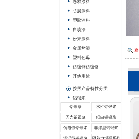
卷材涂料
防腐涂料
塑胶涂料
自喷漆
粉末涂料
金属烤漆
查
塑料色母
仿镀锌仿镀铬
其他用途
按照产品特性分类
铝银浆
铝银条
水性铝银浆
闪光铝银浆
细白铝银浆
仿电镀铝银浆
非浮型铝银浆
漂浮型铝银浆
附着力增强系列