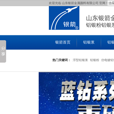
欢迎光临 山东银箭金属颜料有限公司 官网！
山东银箭
铝银粉铝银
银箭首页
铝银浆
铝
联系银箭
热门关键词：
浮型铝银浆
铝银粉
仿电镀铝