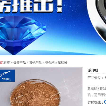
置:
首页
»
银箭产品
»
其他产品
»
铜金粉
»
胶印粉
胶印粉
产品分类：
超细级别的
强，适用于
订购热线：