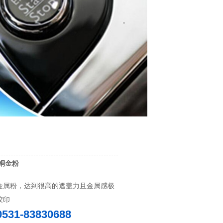
铜金粉
金属粉，达到很高的遮盖力且金属感极
胶印
0531-83830688