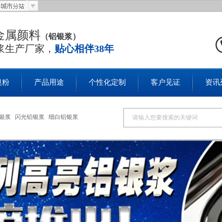
金属颜料
（铝银浆）
浆生产厂家，
贴心相伴38年
银粉
产品用途
个性化定制
客户见证
资讯
银浆
闪光铝银浆
细白铝银浆