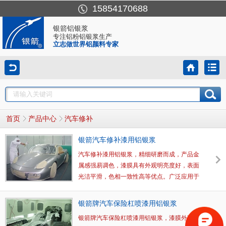
15854170688
银箭铝银浆
专注铝粉铝银浆生产
立志做世界铝颜料专家
首页
产品中心
汽车修补
银箭汽车修补漆用铝银浆
汽车修补漆用铝银浆，精细研磨而成，产品金
属感强易调色，漆膜具有外观明亮度好，表面
光洁平滑，色相一致性高等优点。广泛应用于
汽车修补、汽车配件、汽车内饰件等的涂装。
银箭牌汽车保险杠喷漆用铝银浆
银箭牌汽车保险杠喷漆用铝银浆，漆膜外观明