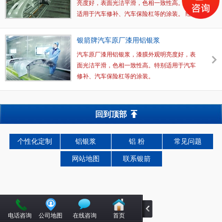
亮度好，表面光洁平滑，色相一致性高。特别
适用于汽车修补、汽车保险杠等的涂装。 经章
丘金属颜料汽车漆应用实验室批批检测，确保
质量放心！
银箭牌汽车原厂漆用铝银浆
汽车原厂漆用铝银浆，漆膜外观明亮度好，表
面光洁平滑，色相一致性高。特别适用于汽车
修补、汽车保险杠等的涂装。
回到顶部
个性化定制
铝银浆
铝 粉
常见问题
网站地图
联系银箭
电话咨询
公司地图
在线咨询
首页